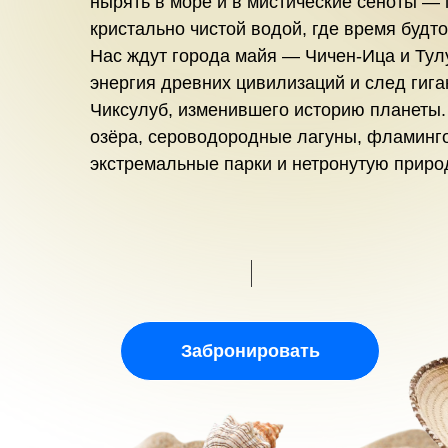
нырять в море и в мистические сеноты —
кристально чистой водой, где время будт
Нас ждут города майя — Чичен-Ица и Тул
энергия древних цивилизаций и след гига
Чиксулуб, изменившего историю планеты
озёра, сероводородные лагуны, фламинго
экстремальные парки и нетронутую приро
Забронировать