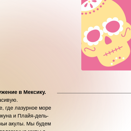
ужение в Мексику.
асивую.
, где лазурное море
куна и Плайя-дель-
чьи акулы. Мы будем