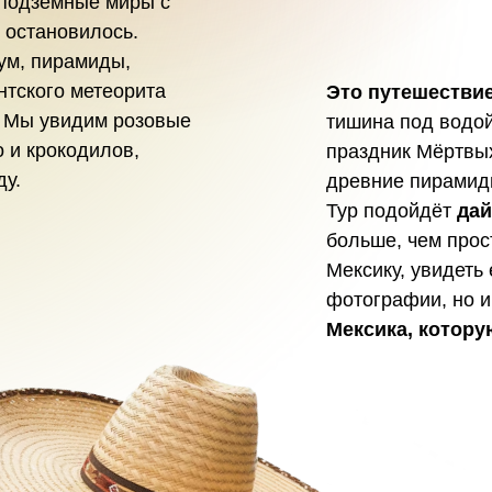
 подземные миры с
о остановилось.
ум, пирамиды,
нтского метеорита
Это путешествие
. Мы увидим розовые
тишина под водой
 и крокодилов,
праздник Мёртвых
ду.
древние пирамид
Тур подойдёт
дай
больше, чем прост
Мексику, увидеть 
фотографии, но и
Мексика, котору