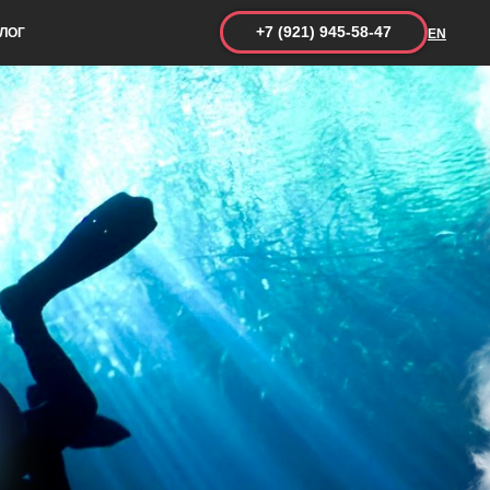
+7 (921) 945-58-47
ЛОГ
EN