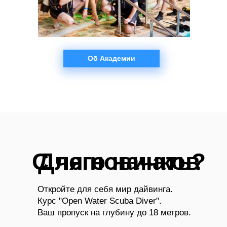
Об Академии
С чего начать?
Для новичков
Откройте для себя мир дайвинга.
Курс "Open Water Scuba Diver".
Ваш пропуск на глубину до 18 метров.