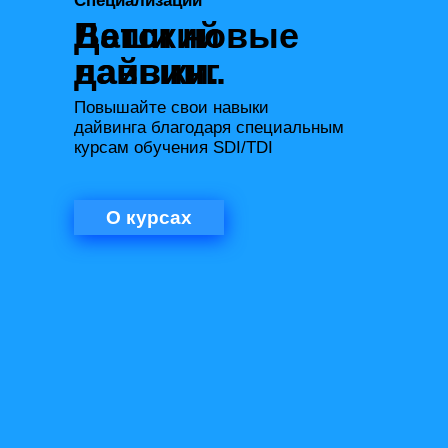
Специализации
Ваши новые
Детский
навыки.
дайвинг.
Повышайте свои навыки
дайвинга благодаря специальным
курсам обучения SDI/TDI
О курсах