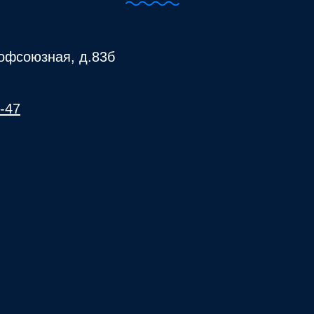
офсоюзная, д.83б
8-47